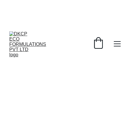
Get 100% Original Products by Dr. Krishan Chandra 
डॉ. कृष्ण चंद्र जी के 100% ओरिजिनल उत्पाद प्राप्त करें,ऑर्डर 
करने के लिए आप कॉल/व्हाट्सऐप कर सकते हैं :
 +91- 
+91 9266300441,+91 
9818555603, 919266300440, 
9266300443, 
+91 1204574928